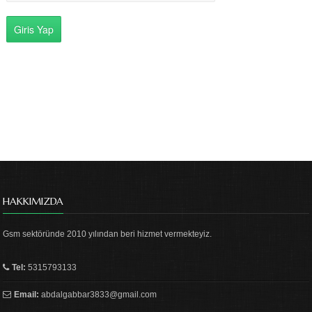
HAKKIMIZDA
Gsm sektöründe 2010 yılından beri hizmet vermekteyiz.
Tel:
5315793133
Email:
abdalgabbar3833@gmail.com